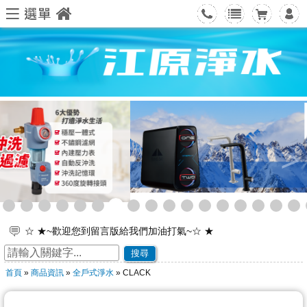
<
>
☆ ★~歡迎您到留言版給我們加油打氣~☆ ★
舊雨新知、歡迎有空來坐坐～
搜尋
☆ ★~歡迎光臨本站~☆ ★
首頁
»
商品資訊
»
全戶式淨水
» CLACK
★★狂賀 Hiend禧源優榮獲國家品牌玉山獎★★
★★狂賀 Hiend禧源優榮獲台灣精品大獎★★
★ 4/3(五)~4/6(一)國慶日連假，若有需要服務，請電0988-