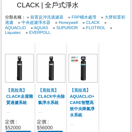
CLACK | 全戶式淨水
216687
全新吸氫機HC-300S上市,適逢溫馨五月母親節來臨,孝敬偉大媽咪
特價優惠中,歡迎來電洽詢
分類名稱： »
前置反沖洗過濾器
»
FRP桶水處理
»
大胖前置初
過濾
»
中央超濾淨水器
»
Honeywell
»
CLACK
»
★ 6/19(五)~6/21(日)端午佳節連假，若有需要服務，請電0988-
AQUACLiO
»
AQUAS
»
SUPURIOR
»
FLOTROL
»
216687
Liquatec
»
EVERPOLL
【克拉克】
【克拉克】
【克拉克】
CLACK全屋雜
CLACK中央除
AQUACLiO+
質過濾系統
氯淨水系統
CARE智慧高
效中央降氯淨
...
...
水系統
定價 :
定價 :
...
$52000
$56000