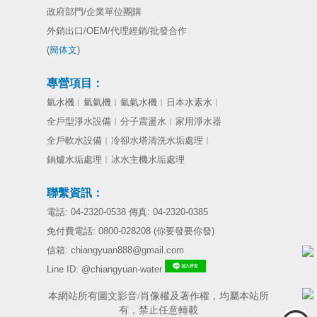
政府部門/企業單位團購
外銷出口/OEM/代理經銷/批發合作
(
簡体文
)
專營項目：
氫水機
︱
氫氣機
︱
氫氣水機
︱日本
水素水︱
全戶型淨水設備︱分子震盪水︱家用淨水器
全戶軟水設備︱冷卻水塔清洗水垢處理︱
鍋爐水垢處理︱冰水主機水垢處理
聯繫資訊：
電話: 04-2320-0538 傳真: 04-2320-0385
免付費電話: 0800-028208 (你要發要你發)
信箱: chiangyuan888@gmail.com
Line ID: @chiangyuan-water
本網站所有圖文影音/肖像權及著作權，均屬本站所
有，禁止任意轉載