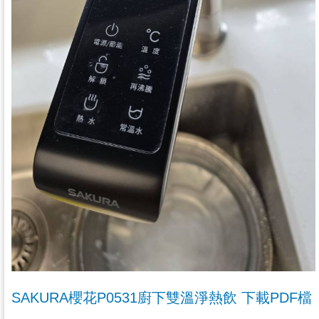
SAKURA櫻花P0531廚下雙溫淨熱飲 下載PDF檔