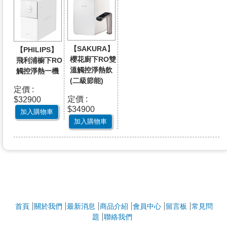
【SAKURA】
【PHILIPS】
櫻花廚下RO雙
飛利浦櫥下RO
溫觸控淨熱飲
觸控淨熱一機
(二級節能)
定價 :
定價 :
$32900
$34900
加入購物車
加入購物車
首頁
關於我們
最新消息
商品介紹
會員中心
留言板
常見問
題
聯絡我們