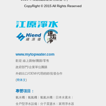
CopyRight © 2015 All Rights Reserved
www.mytopwater.com
歡迎 線上購物/團購/零售
政府部門/企業單位團購
外銷出口/OEM/代理經銷/批發合作
(
簡体文
)
專營項目：
氫水機
︱
氫氣機
︱
氫氣水機
︱日本
水素水︱
全戶型淨水設備︱分子震盪水︱家用淨水器