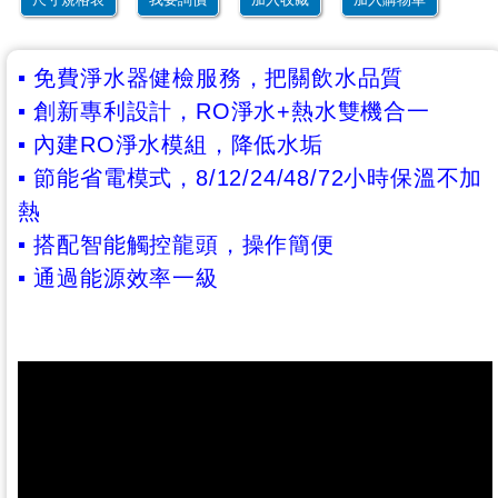
▪ 免費淨水器健檢服務，把關飲水品質
▪ 創新專利設計，RO淨水+熱水雙機合一
▪ 內建RO淨水模組，降低水垢
▪ 節能省電模式，8/12/24/48/72小時保溫不加
熱
▪ 搭配智能觸控龍頭，操作簡便
▪ 通過能源效率一級