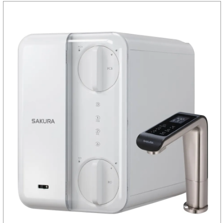
特價優惠中,歡迎來電洽詢
★ 6/19(五)~6/21(日)端午佳節連假，若有需要服務，請電0988-
216687
☆ ★~歡迎您到留言版給我們加油打氣~☆ ★
舊雨新知、歡迎有空來坐坐～