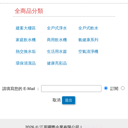
全商品分類
建案大樓區
全戶式淨水
全戶式軟水
家庭飲水機
商用飲水機
氫健康系列
熱交換水垢
生活用水篇
空氣清淨機
環保清潔品
健康亮彩品
請填寫您的 E-Mail ：
訂閱
取消
送出
2026 © 江原國際企業有限公司 |
隱私權政策