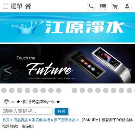
<
>
☆ ★~歡迎光臨本站~☆ ★
★★狂賀 Hiend禧源優榮獲國家品牌玉山獎★★
搜尋
★★狂賀 Hiend禧源優榮獲台灣精品大獎★★
首頁
»
商品資訊
»
家庭飲水機
»
廚下型淨水器
» 【SAKURA】櫻花廚下RO雙溫觸
★ 4/3(五)~4/6(一)國慶日連假，若有需要服務，請電0988-
控淨熱飲(一級節能)
216687
全新吸氫機HC-300S上市,適逢溫馨五月母親節來臨,孝敬偉大媽咪