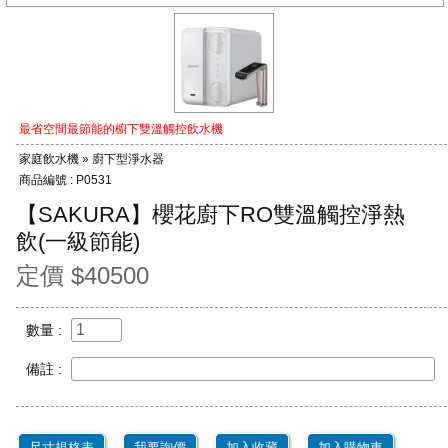
最省空間最節能的櫥下雙溫觸控飲水機
家庭飲水機 » 廚下型淨水器
商品編號 : P0531
【SAKURA】櫻花廚下RO雙溫觸控淨熱
飲(一級節能)
定價 $40500
數量 :
備註 :
尺寸規格表
我要詢價
加入收藏
加入購物車