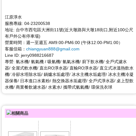
江原淨水
服務專線: 04-23200538
地址: 台中市西屯區大洲街11號(近大墩路與大墩18街口,附近100公尺
有戶外公有停車場)
營業時間：週一至週五 AM9:00-PM6:00 (午休12:00-PM1:00）
客服信箱：
chiangyuan888@gmail.com
Line ID: jerry0988216687
專營: 氫水機/ 氫氣機 / 吸氫機/ 氫氣水機/ 廚下飲水機/ 全戶式濾水
器/
全屋式軟水機
/ 直出RO淨水器
/ 直輸RO淨水器
/ 直立式冰溫熱飲水
機/ 冷卻水塔除水垢/ 鍋爐水垢處理/ 冰水主機水垢處理/ 冰水主機冷凝
器保養/ 日本進口水素粉/
熱交換器水垢處理/ 全戶式淨水器/ 桌上型飲
水機/ 商業餐飲濾水器/ 水素水/ 攜帶式氫氣機/ 環保洗衣球
相關商品