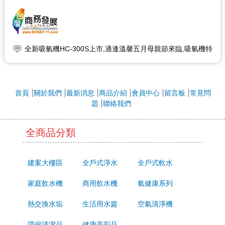
全新吸氫機HC-300S上市,適逢溫馨五月母親節來臨,吸氫機特
價優惠中,禧源優與您一起孝敬偉大媽咪,歡迎來電洽詢
因適逢五一勞動節假期，本公司公休時間為
111.4.30(六)~111.5.2(一) 若有需要服務，請洽0988-216687
由專人服務。預祝大家勞動節假期愉快!
首頁
關於我們
最新消息
商品介紹
會員中心
留言板
常見問
☆ ★~歡迎您到留言版給我們加油打氣~☆ ★
題
聯絡我們
☆ ★~歡迎光臨本站~☆ ★
全商品分類
建案大樓區
全戶式淨水
全戶式軟水
家庭飲水機
商用飲水機
氫健康系列
熱交換水垢
生活用水篇
空氣清淨機
環保清潔品
健康亮彩品