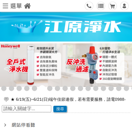
<
>
☆ ★~歡迎您到留言版給我們加油打氣~☆ ★
舊雨新知、歡迎有空來坐坐～
搜尋
☆ ★~歡迎光臨本站~☆ ★
★★狂賀 Hiend禧源優榮獲國家品牌玉山獎★★
★★狂賀 Hiend禧源優榮獲台灣精品大獎★★
★ 4/3(五)~4/6(一)國慶日連假，若有需要服務，請電0988-