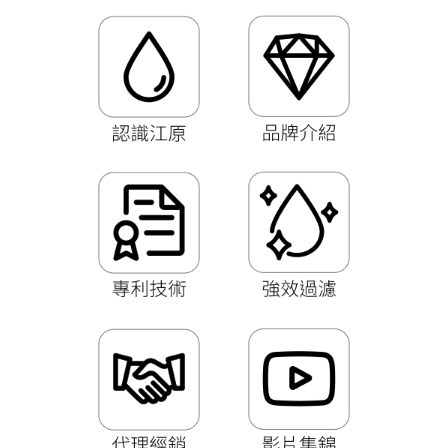
216687
全新吸氫機HC-300S上市,適逢溫馨五月母親節來臨,孝敬偉大媽咪
特價優惠中,歡迎來電洽詢
★ 6/19(五)~6/21(日)端午佳節連假，若有需要服務，請電0988-
216687