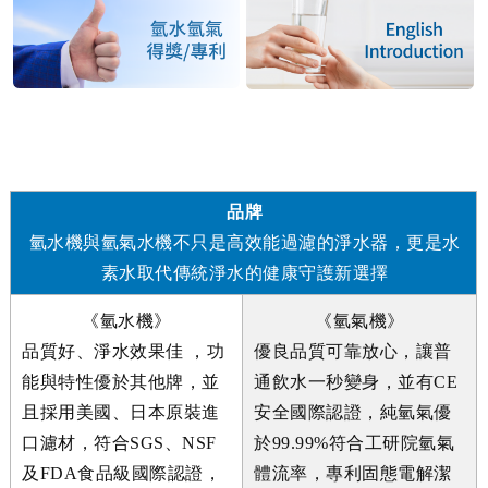
品牌
氫水機與氫氣水機不只是高效能過濾的淨水器，更是水
素水取代傳統淨水的健康守護新選擇
《氫水機》
《氫氣機》
品質好、淨水效果佳 ，功
優良品質可靠放心，讓普
能與特性優於其他牌，並
通飲水一秒變身，並有CE
且採用美國、日本原裝進
安全國際認證，純氫氣優
口濾材，符合SGS、NSF
於99.99%符合工研院氫氣
及FDA食品級國際認證，
體流率，專利固態電解潔