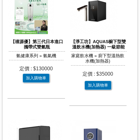
【禧源優】第三代日本進口
【淨工坊】AQUAS櫥下型雙
攜帶式雙氫瓶
溫飲水機(加熱器) 一級節能
氫健康系列 » 氫氣機
家庭飲水機 » 廚下型溫熱飲
水機(加熱器)
定價 : $130000
定價 : $35000
加入購物車
加入購物車