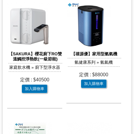
【SAKURA】櫻花廚下RO雙
【禧源優】家用型氫氣機
溫觸控淨熱飲(一級節能)
氫健康系列 » 氫氣機
家庭飲水機 » 廚下型淨水器
定價 : $88000
定價 : $40500
加入購物車
加入購物車