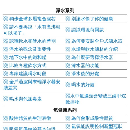
淨水系列
▩ 獨步全球多層複合濾芯
▩ 別讓水偷了你的健康
▩ 請不要再說「水有煮沸就
▩ 認識環境荷爾蒙
可以喝了」
▩
認識軟水和硬水的差別
▩
為何要安裝全戶式濾水器
▩ 淨水的觀念及重要性
▩ 水垢與軟水濾材的介紹
▩ 地下水中的鐵和錳
▩ 為什麼要選擇淨水器
▩
比較各種飲水方式
▩ 濾水器的功能
▩ 專家建議喝水時段
▩ 淨水後的好處
▩
全戶過濾與末端淨水器安
▩ 喝水的好處
裝差異
▩
水中氯遇熱會變成三鹵甲烷
▩
喝水與代謝毒素
致癌物
氫健康系列
▩ 酸性體質的生理表徵
▩ 為何會形成酸性體質
▩ 氫氣能説明控制新型冠狀
▩ 吸氫氣保健的基本知識