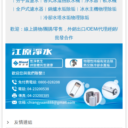
︱
分子震盪水︱各式冰溫熱飲水機
︱
淨水器
︱軟水機
︱全戶式濾水器︱鍋爐水垢除垢
︱
冰水主機物理除垢
︱冷卻水塔水垢物理除垢
歡迎：線上購物/團購/零售，外銷出口/OEM/代理經銷/
批發合作