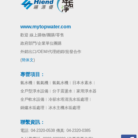
www.mytopwater.com
歡迎 線上購物/團購/零售
政府部門/企業單位團購
外銷出口/OEM/代理經銷/批發合作
(
簡体文
)
專營項目：
氫水機
︱
氫氣機
︱
氫氣水機
︱日本
水素水︱
全戶型淨水設備︱分子震盪水︱家用淨水器
全戶軟水設備︱冷卻水塔清洗水垢處理︱
鍋爐水垢處理︱冰水主機水垢處理
聯繫資訊：
電話: 04-2320-0538 傳真: 04-2320-0385