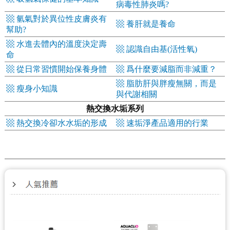
病毒性肺炎嗎
?
▩ 氫氣對於異位性皮膚炎有
▩ 養肝就是養命
幫助?
▩ 水進去體內的溫度決定壽
▩ 認識自由基(活性氧)
命
▩ 從日常習慣開始保養身體
▩ 爲什麼要減脂而非減重？
▩ 脂肪肝與胖瘦無關，而是
▩ 瘦身小知識
與代謝相關
熱交換水垢系列
▩ 熱交換冷卻水水垢的形成
▩ 速垢淨產品適用的行業